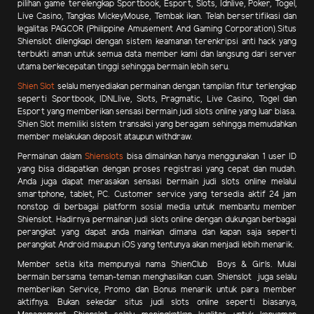
pilihan game terelengkap Sportbook, Esport, Slots, Idnlive, Poker, Togel,
Live Casino, Tangkas MickeyMouse, Tembak ikan.
Telah bersertifikasi dan
legalitas PAGCOR (Philippine Amusement And Gaming Corporation).Situs
Shienslot dilengkapi dengan sistem keamanan terenkripsi anti hack yang
terbukti aman untuk semua data member kami dan langsung dari server
utama berkecepatan tinggi sehingga bermain lebih seru.
Shien Slot
selalu menyediakan permainan dengan tampilan fitur terlengkap
seperti Sportbook, IDNLlive, Slots, Pragmatic, Live Casino, Togel dan
Esport yang memberikan sensasi bermain judi slots online yang luar biasa.
Shien Slot memiliki sistem transaksi yang beragam sehingga memudahkan
member melakukan deposit ataupun withdraw.
Permainan dalam
Shienslots
bisa dimainkan hanya menggunakan 1 user ID
yang bisa didapatkan dengan proses registrasi yang cepat dan mudah.
Anda juga dapat merasakan sensasi bermain judi slots online melalui
smartphone, tablet, PC. Customer service yang tersedia aktif 24 jam
nonstop di berbagai platform sosial media untuk membantu member
Shienslot. Hadirnya permainan judi slots online dengan dukungan berbagai
perangkat yang dapat anda mainkan dimana dan kapan saja seperti
perangkat Android maupun iOS yang tentunya akan menjadi lebih menarik.
Member setia kita mempunyai nama ShienClub Boys & Girls. Mulai
bermain bersama teman-teman menghasilkan cuan.
Shienslot juga selalu
memberikan Service, Promo dan Bonus menarik
untuk para member
aktifnya. Bukan sekedar situs judi slots online seperti biasanya,