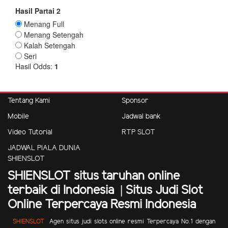
Tentang Kami
Sponsor
Mobile
Jadwal bank
Video Tutorial
RTP SLOT
JADWAL PIALA DUNIA
SHIENSLOT
SHIENSLOT situs taruhan online
terbaik di Indonesia | Situs Judi Slot
Online Terpercaya Resmi Indonesia
SHIENSLOT
Agen situs judi slots online resmi Terpercaya No.1 dengan