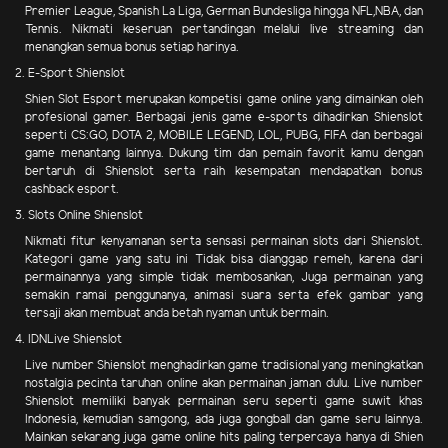
Premier League, Spanish La Liga, German Bundesliga hingga NFL,NBA, dan
Tennis. Nikmati keseruan pertandingan melalui live streaming dan
menangkan semua bonus setiap harinya.
2. E-Sport Shienslot
Shien Slot Esport merupakan kompetisi game online yang dimainkan oleh
profesional gamer. Berbagai jenis game e-sports dihadirkan Shienslot
seperti CS:GO, DOTA 2, MOBILE LEGEND, LOL, PUBG, FIFA dan berbagai
game menantang lainnya. Dukung tim dan pemain favorit kamu dengan
bertaruh di Shienslot serta raih kesempatan mendapatkan bonus
cashback esport.
3. Slots Online Shienslot
Nikmati fitur kenyamanan serta sensasi permainan slots dari Shienslot.
Kategori game yang satu ini Tidak bisa dianggap remeh, karena dari
permainannya yang simple tidak membosankan, Juga permainan yang
semakin ramai penggunanya, animasi suara serta efek gambar yang
tersaji akan membuat anda betah nyaman untuk bermain.
4. IDNLive Shienslot
Live number Shienslot menghadirkan game tradisional yang meningkatkan
nostalgia pecinta taruhan online akan permainan jaman dulu. Live number
Shienslot memiliki banyak permainan seru seperti game suwit khas
Indonesia, kemudian samgong, ada juga gongball dan game seru lainnya.
Mainkan sekarang juga game online hits paling terpercaya hanya di Shien