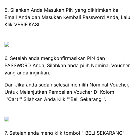
5. Silahkan Anda Masukan PIN yang dikirimkan ke
Email Anda dan Masukan Kembali Password Anda, Lalu
Klik VERIFIKASI
6. Setelah anda mengkonfirmasikan PIN dan
PASSWORD Anda, Silahkan anda pilih Nominal Voucher
yang anda inginkan.
Dan Jika anda sudah selesai memilih Nominal Voucher,
Untuk Melanjutkan Pembelian Voucher Di Kolom
""Cart"" Silahkan Anda Klik ""Beli Sekarang"".
7. Setelah anda meng klik tombol ""BELI SEKARANG""