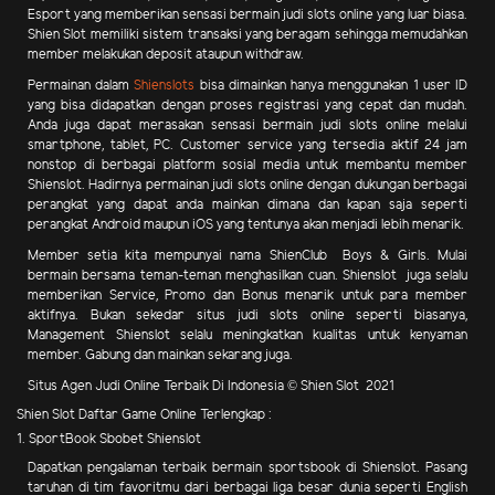
Esport yang memberikan sensasi bermain judi slots online yang luar biasa.
Shien Slot memiliki sistem transaksi yang beragam sehingga memudahkan
member melakukan deposit ataupun withdraw.
Permainan dalam
Shienslots
bisa dimainkan hanya menggunakan 1 user ID
yang bisa didapatkan dengan proses registrasi yang cepat dan mudah.
Anda juga dapat merasakan sensasi bermain judi slots online melalui
smartphone, tablet, PC. Customer service yang tersedia aktif 24 jam
nonstop di berbagai platform sosial media untuk membantu member
Shienslot. Hadirnya permainan judi slots online dengan dukungan berbagai
perangkat yang dapat anda mainkan dimana dan kapan saja seperti
perangkat Android maupun iOS yang tentunya akan menjadi lebih menarik.
Member setia kita mempunyai nama ShienClub Boys & Girls. Mulai
bermain bersama teman-teman menghasilkan cuan.
Shienslot juga selalu
memberikan Service, Promo dan Bonus menarik
untuk para member
aktifnya. Bukan sekedar situs judi slots online seperti biasanya,
Management Shienslot selalu meningkatkan kualitas untuk kenyaman
member. Gabung dan mainkan sekarang juga.
Situs Agen Judi Online Terbaik Di Indonesia © Shien Slot 2021
Shien Slot Daftar Game Online Terlengkap :
1. SportBook Sbobet Shienslot
Dapatkan pengalaman terbaik bermain sportsbook di Shienslot. Pasang
taruhan di tim favoritmu dari berbagai liga besar dunia seperti English