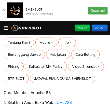
×
SHIENSLOT
Download
SHIENSLOT Mobile App
MASUK
DAFTAR
Tentang Kami
Mobile
Info
Bertanggung Jawab
Kebijakan
Cara Betting
Phising
Kalkulator Mix Parlay
Video Shienslot
RTP SLOT
JADWAL PIALA DUNIA SHIENSLOT
Cara Membeli Voucher88
1. Silahkan Anda Buka Web
JUALV88