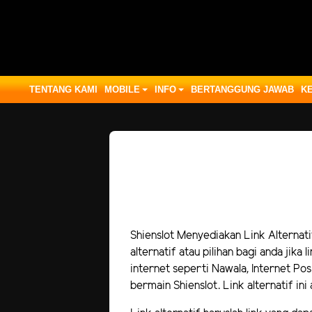
TENTANG KAMI
MOBILE
INFO
BERTANGGUNG JAWAB
K
Shienslot Menyediakan Link Alternatif
alternatif atau pilihan bagi anda jik
internet seperti Nawala, Internet Po
bermain Shienslot. Link alternatif i