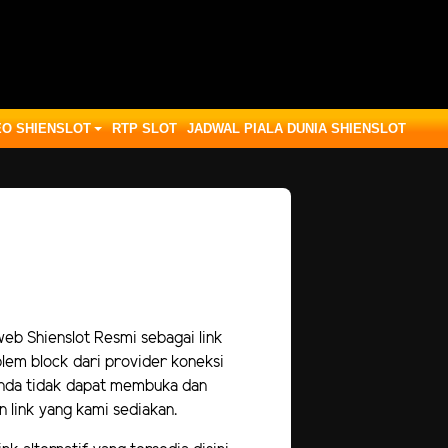
EO SHIENSLOT
RTP SLOT
JADWAL PIALA DUNIA SHIENSLOT
 web Shienslot Resmi sebagai link
oblem block dari provider koneksi
 anda tidak dapat membuka dan
 link yang kami sediakan.