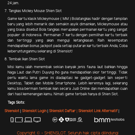
24 jam.
7. Tangkas Mickey Mouse Shien Slot
Game kartu klasik Mickeymouse ( MM ) Bolatangkas hadir dengan tampilan
baru yang lebih menarik dan semakin asyik dimainkan, Mickeymouse atau
yang biasa disebut Bola tangkas merupakan permainan kartu yang sangat
populer di Indonesia. Permainan 7 kartu dengan pemilihan kartu terbaik
dan tertinggi yang akan menguji ketangkasan. Raih kesempatan
mendapatkan bonus jackpot pada setiap putaran kartu terbaik Anda, Coba
keberuntunganmu sekarang di Shienslot!
8. Tembak Ikan Shien Slot
Misi kamu ialah menembak sekian banyak jenis fauna laut bahkan hingga
Naga Laut dan Putri Duyung lho guna mendapatkan skor tertinggi. Tidak
perlu waktu lama game ini diadaptasi ke gadget-gadget lain seperti
Desktop, Tablet dan Mobile Smartphone. Lebih kerennya lagi, sekarang
kamu bisa bermain tembak ikan secara Judi Online dan mendapatkan cuan
dari hasil kemenangan kamu. Nimati game terbaik hanya di Shien Slot.
Tags Slots:
Shienslot
|
Shienslot Login
|
Shienslot Daftar |
Shienslot Link Alternatif
|
Copyright © - SHIENSLOT. Seluruh hak cipta dilindungi