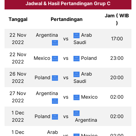
Jadwal & Hasil Pertandingan Grup C
Jam ( WIB
Tanggal
Pertandingan
)
22 Nov
Argentina
Arab
vs
17:00
2022
Saudi
22 Nov
Mexico
vs
Poland
23:00
2022
26 Nov
Arab
Poland
vs
20:00
2022
Saudi
27 Nov
Argentina
vs
Mexico
02:00
2022
1 Dec
Poland
vs
02:00
2022
Argentina
1 Dec
Arab
vs
Mexico
02:00