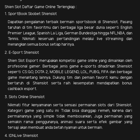
Shien Slot Daftar Game Online Terlengkap :
1. SportBook Sbobet Shienslot
Dapatkan pengalaman terbaik bermain sportsbook di Shienslot. Pasang
taruhan di tim favoritmu dari berbagai liga besar dunia seperti English
Premier League, Spanish La Liga, German Bundesliga hingga NFL,NBA, dan
Tennis. Nikmati keseruan pertandingan melalui live streaming dan
menangkan semua bonus setiap harinya.
2. E-Sport Shienslot
Shien Slot Esport merupakan kompetisi game online yang dimainkan oleh
profesional gamer. Berbagai jenis game e-sports dihadirkan Shienslot
seperti CS:GO, DOTA 2, MOBILE LEGEND, LOL, PUBG, FIFA dan berbagai
game menantang lainnya. Dukung tim dan pemain favorit kamu dengan
bertaruh di Shienslot serta raih kesempatan mendapatkan bonus
cashback esport.
3. Slots Online Shienslot
Nikmati fitur kenyamanan serta sensasi permainan slots dari Shienslot.
Kategori game yang satu ini Tidak bisa dianggap remeh, karena dari
permainannya yang simple tidak membosankan, Juga permainan yang
semakin ramai penggunanya, animasi suara serta efek gambar yang
tersaji akan membuat anda betah nyaman untuk bermain.
4. IDNLive Shienslot