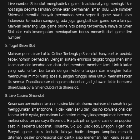
Live number Shienslot menghadirkan game tradisional yang meningkatkan
nostalgia pecinta taruhan online akan permainan jaman dulu. Live number
Shienslot memiliki banyak permainan seru seperti game suwit khas
Indonesia, kemudian samgong, ada juga gongball dan game seru lainnya.
Mainkan sekarang juga game online hits paling terpercaya hanya di Shien
Slot dan raih kesempatan mendapatkan bonus menarik dari game live
number.
5. Togel Shien Slot
Mainkan permainan Lotto Online Terlengkap Shienslot hanya untuk pecinta
tebak nomor berhadiah. Dengan sistem enkripsi tingkat tinggi menjamin
keamanan dan kerahasiaan data dari member-member kami. Untuk kalian
yang suka untuk bertaruh dengan keberuntungan dan mungkin kalian
mempunyai mimpi yang spesial, jangan tunggu lama untuk memanfaatkan
itu semua. Dapatkan cuan dengan modal ceban jadi jutawan. Main bersama
ShienClubBoy & ShienClubGirl di Shienslot.
6. Live Casino Shienslot
Keseruan permainan taruhan casino kini bisa kamu mainkan di rumah hanya
menggunakan smartphone. Tidak kalah seru dari casino konvensional dan
terasa lebih nyata, permainan live casino menyajikan pengalaman berbeda
melalui situs terpercaya Shienslot. Banyak pilihan game casino terpopuler
saat ini seperti Baccarat, Roulette, Sic Bo, Blackjack, Dragon Tiger dan
Banyak game slots terbaik lainnya hadir dengan tampilan menarik
ditemani dealer profesional dan cantik siap menemani hari kamu selama