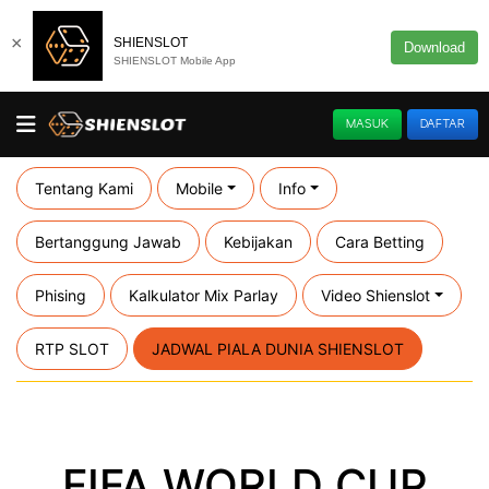
×
SHIENSLOT
Download
SHIENSLOT Mobile App
MASUK
DAFTAR
Tentang Kami
Mobile
Info
Bertanggung Jawab
Kebijakan
Cara Betting
Phising
Kalkulator Mix Parlay
Video Shienslot
RTP SLOT
JADWAL PIALA DUNIA SHIENSLOT
FIFA WORLD CUP