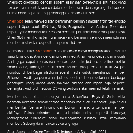
Shienslot dilengkapi dengan sistem keamanan terenkripsi anti hack yang
terbukti aman untuk semua data member kami dan langsung dari server
utama berkecepatan tinggi sehingga bermain lebih seru.
Shien Slot
selalu menyediakan permainan dengan tampilan fitur terlengkap
seperti Sportbook, IDNLlive, Slots, Pragmatic, Live Casino, Togel dan
Esport yang memberikan sensasi bermain judi slots online yang luar biasa.
Shien Slot memiliki sistem transaksi yang beragam sehingga memudahkan
member melakukan deposit ataupun withdraw.
Permainan dalam
Shienslots
bisa dimainkan hanya menggunakan 1 user ID
yang bisa didapatkan dengan proses registrasi yang cepat dan mudah.
Anda juga dapat merasakan sensasi bermain judi slots online melalui
smartphone, tablet, PC. Customer service yang tersedia aktif 24 jam
nonstop di berbagai platform sosial media untuk membantu member
Shienslot. Hadirnya permainan judi slots online dengan dukungan berbagai
perangkat yang dapat anda mainkan dimana dan kapan saja seperti
perangkat Android maupun iOS yang tentunya akan menjadi lebih menarik.
Member setia kita mempunyai nama ShienClub Boys & Girls. Mulai
bermain bersama teman-teman menghasilkan cuan.
Shienslot juga selalu
memberikan Service, Promo dan Bonus menarik
untuk para member
aktifnya. Bukan sekedar situs judi slots online seperti biasanya,
Management Shienslot selalu meningkatkan kualitas untuk kenyaman
member. Gabung dan mainkan sekarang juga.
Situs Agen Judi Online Terbaik Di Indonesia © Shien Slot 2021