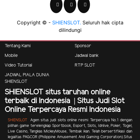
Copyright © -
SHIENSLOT.
Seluruh hak cipta
dilindungi
Tentang Kami
Sponsor
Mobile
Jadwal bank
Video Tutorial
RTP SLOT
JADWAL PIALA DUNIA
SHIENSLOT
SHIENSLOT situs taruhan online
terbaik di Indonesia | Situs Judi Slot
Online Terpercaya Resmi Indonesia
SHIENSLOT
Agen situs judi slots online resmi Terpercaya No.1 dengan
pilihan game terelengkap Sportbook, Esport, Slots, Idnlive, Poker, Togel,
Live Casino, Tangkas MickeyMouse, Tembak ikan.
Telah bersertifikasi dan
legalitas PAGCOR (Philippine Amusement And Gaming Corporation).Situs